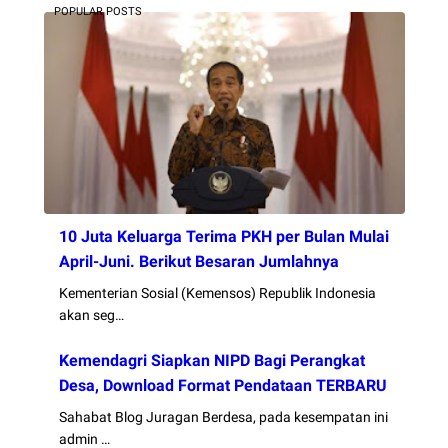
POPULAR POSTS
10 Juta Keluarga Terima PKH per Bulan Mulai
April-Juni. Berikut Besaran Jumlahnya
Kementerian Sosial (Kemensos) Republik Indonesia
akan seg…
Kemendagri Siapkan NIPD Bagi Perangkat
Desa, Download Format Pendataan TERBARU
Sahabat Blog Juragan Berdesa, pada kesempatan ini
admin …