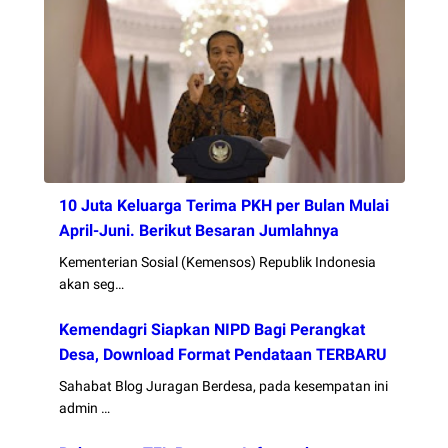
10 Juta Keluarga Terima PKH per Bulan Mulai
April-Juni. Berikut Besaran Jumlahnya
Kementerian Sosial (Kemensos) Republik Indonesia
akan seg…
Kemendagri Siapkan NIPD Bagi Perangkat
Desa, Download Format Pendataan TERBARU
Sahabat Blog Juragan Berdesa, pada kesempatan ini
admin …