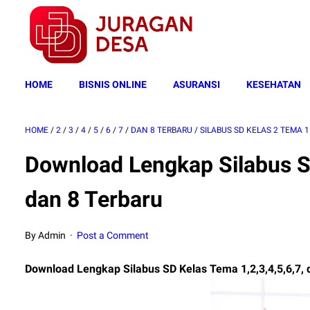
HOME
BISNIS ONLINE
ASURANSI
KESEHATAN
HOME
/
2
/
3
/
4
/
5
/
6
/
7
/
DAN 8 TERBARU
/
SILABUS SD KELAS 2 TEMA 1
Download Lengkap Silabus SD
dan 8 Terbaru
By Admin
Post a Comment
Download Lengkap Silabus SD Kelas Tema 1,2,3,4,5,6,7,