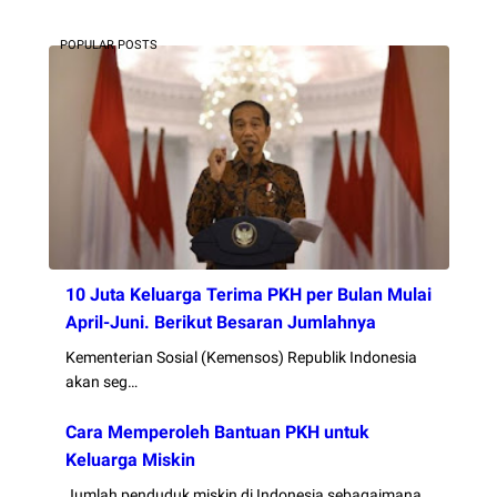
POPULAR POSTS
10 Juta Keluarga Terima PKH per Bulan Mulai
April-Juni. Berikut Besaran Jumlahnya
Kementerian Sosial (Kemensos) Republik Indonesia
akan seg…
Cara Memperoleh Bantuan PKH untuk
Keluarga Miskin
Jumlah penduduk miskin di Indonesia sebagaimana