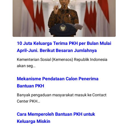
10 Juta Keluarga Terima PKH per Bulan Mulai
April-Juni. Berikut Besaran Jumlahnya
Kementerian Sosial (Kemensos) Republik Indonesia
akan seg…
Mekanisme Pendataan Calon Penerima
Bantuan PKH
Banyak pengaduan masyarakat masuk ke Contact
Center PKH…
Cara Memperoleh Bantuan PKH untuk
Keluarga Miskin