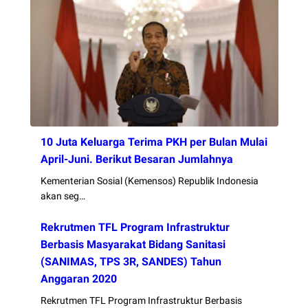
10 Juta Keluarga Terima PKH per Bulan Mulai
April-Juni. Berikut Besaran Jumlahnya
Kementerian Sosial (Kemensos) Republik Indonesia
akan seg…
Rekrutmen TFL Program Infrastruktur
Berbasis Masyarakat Bidang Sanitasi
(SANIMAS, TPS 3R, SANDES) Tahun
Anggaran 2020
Rekrutmen TFL Program Infrastruktur Berbasis