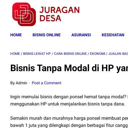
HOME
BISNIS ONLINE
ASURANSI
KESEHATAN
HOME
/
BISNIS LEWAT HP
/
CARA BISNIS ONLINE
/
EKONOMI
/
JUALAN BA
Bisnis Tanpa Modal di HP ya
By Admin
Post a Comment
Ingin memulai bisnis dengan ponsel hemat tanpa modal? D
menggunakan HP untuk menjalankan bisnis tanpa dana.
Semakin murah dan murahnya harga ponsel membuat pen
bawah 1 juta yang dilengkapi dengan berbagai fitur cangg