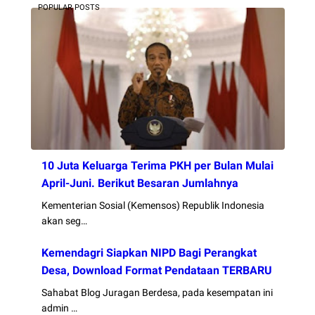
POPULAR POSTS
10 Juta Keluarga Terima PKH per Bulan Mulai
April-Juni. Berikut Besaran Jumlahnya
Kementerian Sosial (Kemensos) Republik Indonesia
akan seg…
Kemendagri Siapkan NIPD Bagi Perangkat
Desa, Download Format Pendataan TERBARU
Sahabat Blog Juragan Berdesa, pada kesempatan ini
admin …